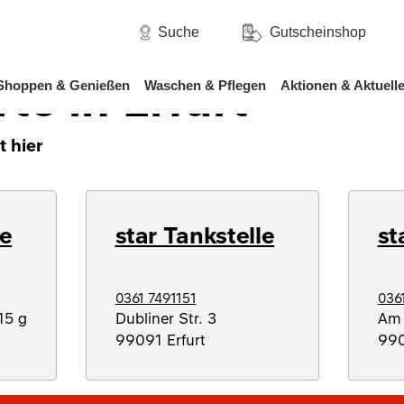
/
Erfurt
Suche
Gutscheinshop
te in Erfurt
Shoppen & Genießen
Waschen & Pflegen
Aktionen & Aktuell
t hier
le
star Tankstelle
st
0361 7491151
036
15 g
Dubliner Str. 3
Am 
99091
Erfurt
99