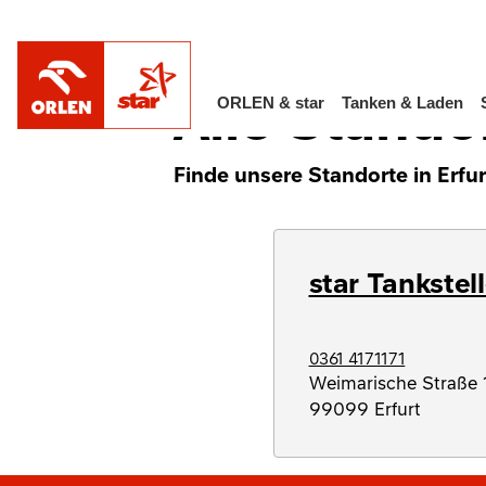
/
Alle Standorte in Deutschland
Thüringen
Alle Standor
ORLEN & star
Tanken & Laden
Finde unsere Standorte in Erfur
star Tankstel
0361 4171171
Weimarische Straße 
99099
Erfurt