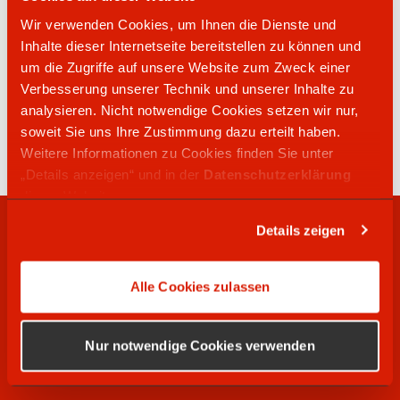
Wir verwenden Cookies, um Ihnen die Dienste und
ORLEN CHARGE Ladestation
Inhalte dieser Internetseite bereitstellen zu können und
um die Zugriffe auf unsere Website zum Zweck einer
Verbesserung unserer Technik und unserer Inhalte zu
04121 47508000
analysieren. Nicht notwendige Cookies setzen wir nur,
Alter Frachtweg 1
soweit Sie uns Ihre Zustimmung dazu erteilt haben.
21465
Wentorf bei Hamburg
Weitere Informationen zu Cookies finden Sie unter
„Details anzeigen“ und in der
Datenschutzerklärung
dieser Website.
Details zeigen
RECHTLICHES
Alle Cookies zulassen
WIR SUCHEN
Nur notwendige Cookies verwenden
SOCIAL MEDIA