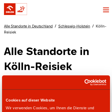
/
/
Alle Standorte in Deutschland
Schleswig-Holstein
Kölln-
Reisiek
Alle Standorte in
Kölln-Reisiek
Finde unsere Standorte in Kölln-Reisiek hier
Cookies auf dieser Website
ORLEN CHARGE Ladestation
Wir verwenden Cookies, um Ihnen die Dienste und