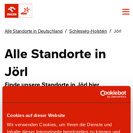
/
/
Alle Standorte in Deutschland
Schleswig-Holstein
Jörl
Alle Standorte in
Jörl
Finde unsere Standorte in Jörl hier
star Tankstelle
Cookies auf dieser Website
Wir verwenden Cookies, um Ihnen die Dienste und
Inhalte dieser Internetseite bereitstellen zu können und