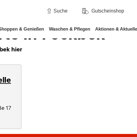
/
Holstein
Fockbek
Suche
Gutscheinshop
rte in Fockbek
Shoppen & Genießen
Waschen & Pflegen
Aktionen & Aktuell
bek hier
elle
ße 17