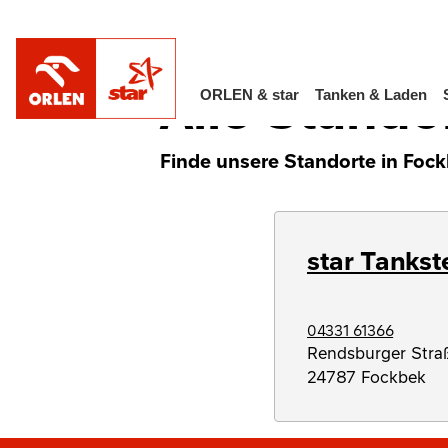
/
Alle Standorte in Deutschland
Schleswig-
Alle Stando
ORLEN & star
Tanken & Laden
Finde unsere Standorte in Fock
star Tankst
04331 61366
Rendsburger Stra
24787
Fockbek