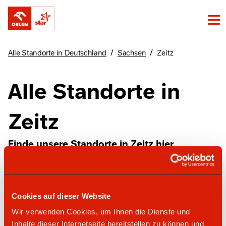
/
/
Alle Standorte in Deutschland
Sachsen
Zeitz
Alle Standorte in
Zeitz
Finde unsere Standorte in Zeitz hier
star Tankstelle
Cookies auf dieser Website
Wir verwenden Cookies, um Ihnen die Dienste und
Inhalte dieser Internetseite bereitstellen zu können und