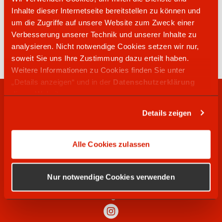
Inhalte dieser Internetseite bereitstellen zu können und
um die Zugriffe auf unsere Website zum Zweck einer
034461 22088
Verbesserung unserer Technik und unserer Inhalte zu
Am Bahnhof 2
analysieren. Nicht notwendige Cookies setzen wir nur,
06642
Nebra (Unstrut)
soweit Sie uns Ihre Zustimmung dazu erteilt haben.
Weitere Informationen zu Cookies finden Sie unter
„Details anzeigen“ und in der
Datenschutzerklärung
dieser Website.
RECHTLICHES
Details zeigen
WIR SUCHEN
Alle Cookies zulassen
SOCIAL MEDIA
Nur notwendige Cookies verwenden
Instagram