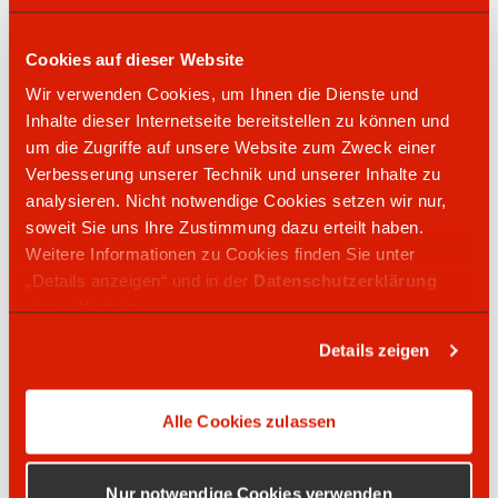
Kaffeegeschäft
Rollstuhlgerechtes WC
Cookies auf dieser Website
SB Staubsauger
Wir verwenden Cookies, um Ihnen die Dienste und
Kraftstoffpreise
Inhalte dieser Internetseite bereitstellen zu können und
um die Zugriffe auf unsere Website zum Zweck einer
Verbesserung unserer Technik und unserer Inhalte zu
Super: 2,089 €
analysieren. Nicht notwendige Cookies setzen wir nur,
Super Plus: 2,179 €
soweit Sie uns Ihre Zustimmung dazu erteilt haben.
Super E10: 2,029 €
Weitere Informationen zu Cookies finden Sie unter
Diesel: 2,089 €
„Details anzeigen“ und in der
Datenschutzerklärung
dieser Website.
Preisangabe zuletzt aktualisiert am 10.08.2026
um 12:04 Uhr
Details zeigen
Die auf dieser Website dargestellten Kraftstoffpreise
werden zeitversetzt übermittelt und erfolgen ohne
Alle Cookies zulassen
Gewähr. Maßgeblich und verbindlich sind
ausschließlich die Preise an der Zapfsäule.
Nur notwendige Cookies verwenden