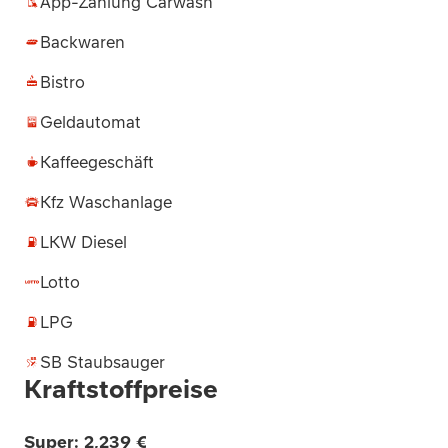
App-Zahlung Carwash
Backwaren
Bistro
Geldautomat
Kaffeegeschäft
Kfz Waschanlage
LKW Diesel
Lotto
LPG
SB Staubsauger
Kraftstoffpreise
Super: 2,239 €