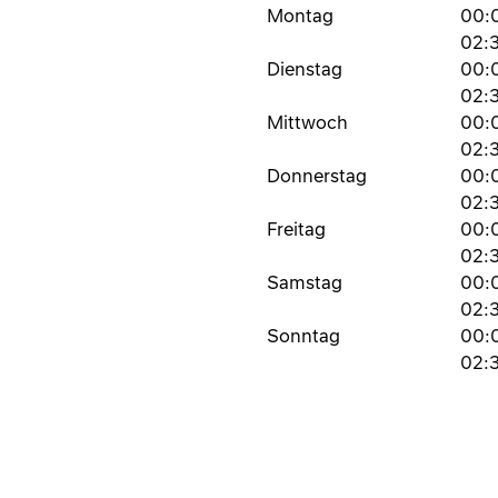
Montag
00:
02:
Dienstag
00:
02:
Mittwoch
00:
02:
Donnerstag
00:
02:
Freitag
00:
02:
Samstag
00:
02:
Sonntag
00:
02: