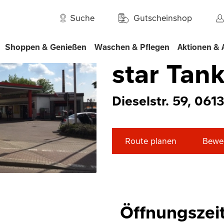
/
/
nhalt
Halle
star Tankstelle
Suche
Gutscheinshop
Shoppen & Genießen
Waschen & Pflegen
Aktionen & 
star Tank
Dieselstr. 59, 061
Route planen
Bewer
Öffnungszei