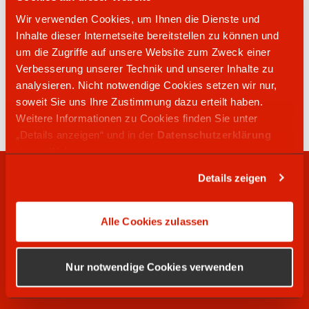
Wir verwenden Cookies, um Ihnen die Dienste und
star Tankstelle
Inhalte dieser Internetseite bereitstellen zu können und
um die Zugriffe auf unsere Website zum Zweck einer
Verbesserung unserer Technik und unserer Inhalte zu
06852 9916177
analysieren. Nicht notwendige Cookies setzen wir nur,
Saarbrücker Straße 10
soweit Sie uns Ihre Zustimmung dazu erteilt haben.
66625
Nohfelden-Türkismühle
Weitere Informationen zu Cookies finden Sie unter
„Details anzeigen“ und in der
Datenschutzerklärung
dieser Website.
Details zeigen
RECHTLICHES
Alle Cookies zulassen
WIR SUCHEN
Nur notwendige Cookies verwenden
SOCIAL MEDIA