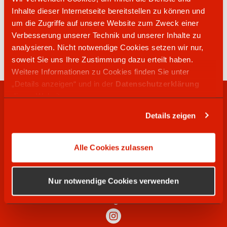
Inhalte dieser Internetseite bereitstellen zu können und
um die Zugriffe auf unsere Website zum Zweck einer
05644 371
Verbesserung unserer Technik und unserer Inhalte zu
Lützerstraße 31
analysieren. Nicht notwendige Cookies setzen wir nur,
34439
Willebadessen
soweit Sie uns Ihre Zustimmung dazu erteilt haben.
Weitere Informationen zu Cookies finden Sie unter
„Details anzeigen“ und in der
Datenschutzerklärung
dieser Website.
RECHTLICHES
Details zeigen
WIR SUCHEN
Alle Cookies zulassen
SOCIAL MEDIA
Nur notwendige Cookies verwenden
Instagram