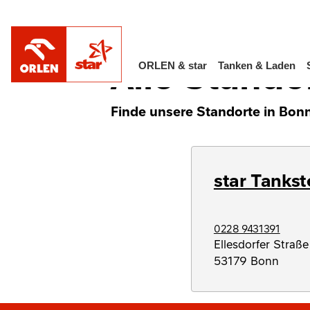
/
Alle Standorte in Deutschland
Nordrhein
Alle Stando
ORLEN & star
Tanken & Laden
Finde unsere Standorte in Bonn
star Tankst
0228 9431391
Ellesdorfer Straß
53179
Bonn