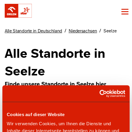
/
/
Alle Standorte in Deutschland
Niedersachsen
Seelze
Alle Standorte in
Seelze
Finde unsere Standorte in Seelze hier
star Tankstelle
Cookies auf dieser Website
Wir verwenden Cookies, um Ihnen die Dienste und
Inhalte dieser Internetseite bereitstellen zu können und