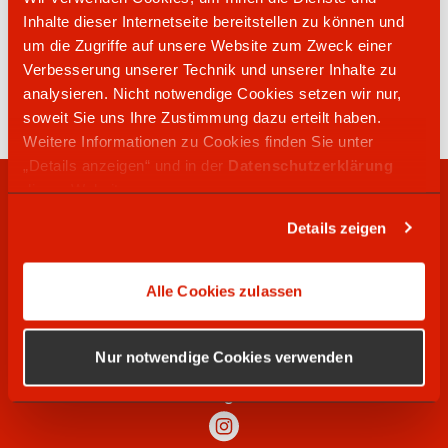
Inhalte dieser Internetseite bereitstellen zu können und
um die Zugriffe auf unsere Website zum Zweck einer
04942 3000
Verbesserung unserer Technik und unserer Inhalte zu
Emder Straße 33
analysieren. Nicht notwendige Cookies setzen wir nur,
26624
Südbrookmerland
soweit Sie uns Ihre Zustimmung dazu erteilt haben.
Weitere Informationen zu Cookies finden Sie unter
„Details anzeigen“ und in der
Datenschutzerklärung
dieser Website.
RECHTLICHES
Details zeigen
WIR SUCHEN
Alle Cookies zulassen
SOCIAL MEDIA
Nur notwendige Cookies verwenden
Instagram