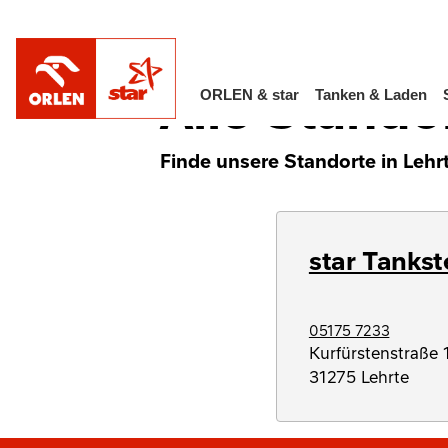
/
Alle Standorte in Deutschland
Niedersac
Alle Stando
ORLEN & star
Tanken & Laden
Finde unsere Standorte in Lehrt
star Tankst
05175 7233
Kurfürstenstraße 
31275
Lehrte