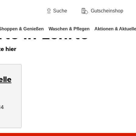
/
hsen
Lehrte
Suche
Gutscheinshop
rte in Lehrte
Shoppen & Genießen
Waschen & Pflegen
Aktionen & Aktuell
e hier
elle
14