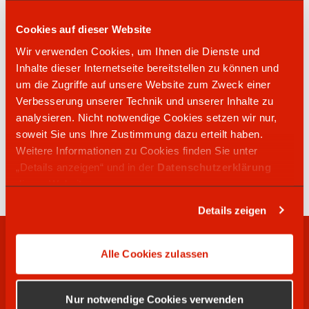
04121 47508000
Auf den Blöcken 6
Cookies auf dieser Website
21337
Lüneburg
Wir verwenden Cookies, um Ihnen die Dienste und
Inhalte dieser Internetseite bereitstellen zu können und
um die Zugriffe auf unsere Website zum Zweck einer
ORLEN Tankstelle
Verbesserung unserer Technik und unserer Inhalte zu
analysieren. Nicht notwendige Cookies setzen wir nur,
soweit Sie uns Ihre Zustimmung dazu erteilt haben.
04131 851471
Weitere Informationen zu Cookies finden Sie unter
Auf den Blöcken 6
„Details anzeigen“ und in der
Datenschutzerklärung
21337
Lüneburg
dieser Website.
Details zeigen
RECHTLICHES
Alle Cookies zulassen
WIR SUCHEN
Nur notwendige Cookies verwenden