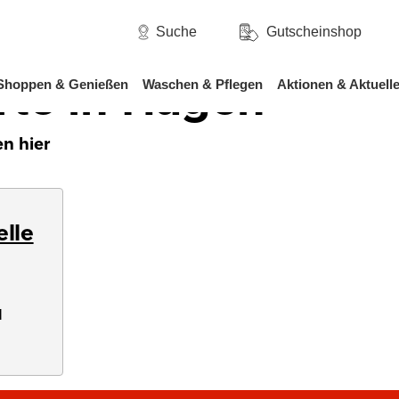
/
hsen
Hagen
Suche
Gutscheinshop
rte in Hagen
Shoppen & Genießen
Waschen & Pflegen
Aktionen & Aktuell
n hier
elle
1