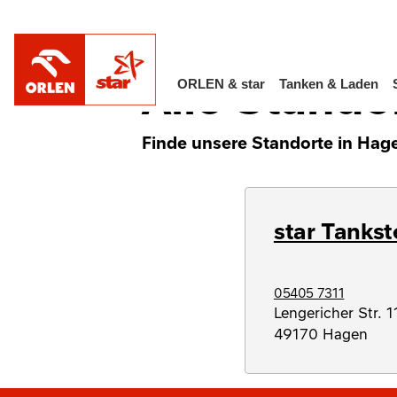
/
Alle Standorte in Deutschland
Niedersac
Alle Stando
ORLEN & star
Tanken & Laden
Finde unsere Standorte in Hage
star Tankst
05405 7311
Lengericher Str. 1
49170
Hagen