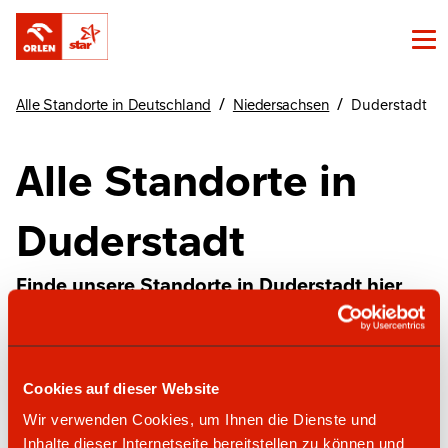
/
/
Alle Standorte in Deutschland
Niedersachsen
Duderstadt
Alle Standorte in
Duderstadt
Finde unsere Standorte in Duderstadt hier
star Tankstelle
Cookies auf dieser Website
Wir verwenden Cookies, um Ihnen die Dienste und
Inhalte dieser Internetseite bereitstellen zu können und