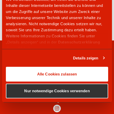
Inhalte dieser Internetseite bereitstellen zu können und
um die Zugriffe auf unsere Website zum Zweck einer
05302 6608
Verbesserung unserer Technik und unserer Inhalte zu
Heerstraße 2
analysieren. Nicht notwendige Cookies setzen wir nur,
38159
Denstorf Vechelde
soweit Sie uns Ihre Zustimmung dazu erteilt haben.
Weitere Informationen zu Cookies finden Sie unter
„Details anzeigen“ und in der
Datenschutzerklärung
dieser Website.
RECHTLICHES
Details zeigen
WIR SUCHEN
Alle Cookies zulassen
SOCIAL MEDIA
Nur notwendige Cookies verwenden
Instagram