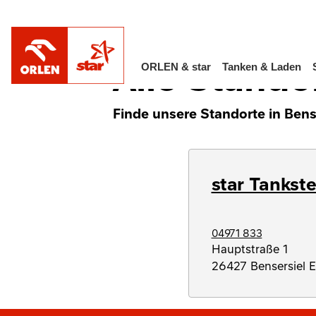
/
Alle Standorte in Deutschland
Niedersac
Alle Stando
ORLEN & star
Tanken & Laden
Finde unsere Standorte in Bens
star Tankste
04971 833
Hauptstraße 1
26427
Bensersiel 