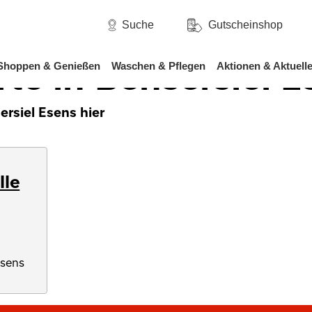
/
hsen
Bensersiel Esens
Suche
Gutscheinshop
rte in Bensersiel 
Shoppen & Genießen
Waschen & Pflegen
Aktionen & Aktuell
ersiel Esens hier
lle
Esens