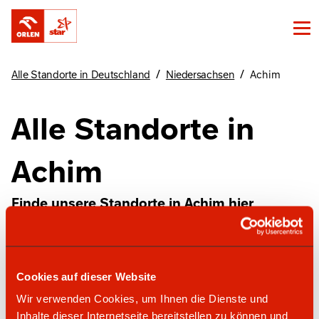
/
/
Alle Standorte in Deutschland
Niedersachsen
Achim
Alle Standorte in
Achim
Finde unsere Standorte in Achim hier
star Tankstelle
Cookies auf dieser Website
Wir verwenden Cookies, um Ihnen die Dienste und
Inhalte dieser Internetseite bereitstellen zu können und