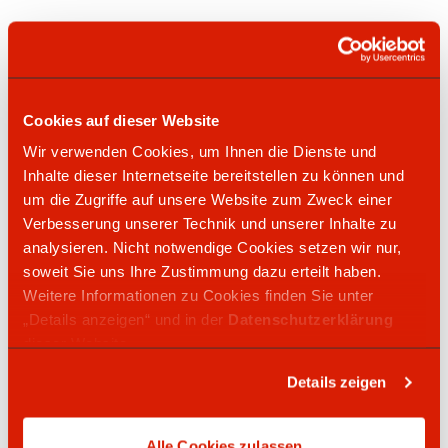
DHL Service Point
Kaffeegeschäft
Kfz Waschanlage
Cookies auf dieser Website
LKW Diesel
Wir verwenden Cookies, um Ihnen die Dienste und
Inhalte dieser Internetseite bereitstellen zu können und
SB Staubsauger
um die Zugriffe auf unsere Website zum Zweck einer
Kraftstoffpreise
Verbesserung unserer Technik und unserer Inhalte zu
analysieren. Nicht notwendige Cookies setzen wir nur,
Super: 2,069 €
soweit Sie uns Ihre Zustimmung dazu erteilt haben.
Super Plus: 2,159 €
Weitere Informationen zu Cookies finden Sie unter
Super E10: 2,009 €
„Details anzeigen“ und in der
Datenschutzerklärung
Diesel: 2,079 €
dieser Website.
Truck Diesel: 2,069 €
Details zeigen
Preisangabe zuletzt aktualisiert am 06.08.2026
um 07:23 Uhr
Alle Cookies zulassen