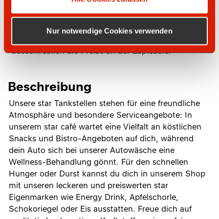
Die auf dieser Website dargestellten Kraftstoffpreise
werden zeitversetzt übermittelt und erfolgen ohne
Nur notwendige Cookies verwenden
Gewähr. Maßgeblich und verbindlich sind
ausschließlich die Preise an der Zapfsäule.
Beschreibung
Unsere star Tankstellen stehen für eine freundliche
Atmosphäre und besondere Serviceangebote: In
unserem star café wartet eine Vielfalt an köstlichen
Snacks und Bistro-Angeboten auf dich, während
dein Auto sich bei unserer Autowäsche eine
Wellness-Behandlung gönnt. Für den schnellen
Hunger oder Durst kannst du dich in unserem Shop
mit unseren leckeren und preiswerten star
Eigenmarken wie Energy Drink, Apfelschorle,
Schokoriegel oder Eis ausstatten. Freue dich auf