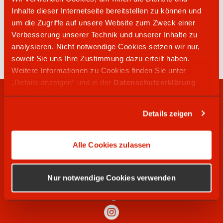
Inhalte dieser Internetseite bereitstellen zu können und
um die Zugriffe auf unsere Website zum Zweck einer
06128 85550
Verbesserung unserer Technik und unserer Inhalte zu
Platter Straße 86
analysieren. Nicht notwendige Cookies setzen wir nur,
65232
Taunusstein-Wehen
soweit Sie uns Ihre Zustimmung dazu erteilt haben.
Weitere Informationen zu Cookies finden Sie unter
„Details anzeigen“ und in der
Datenschutzerklärung
dieser Website.
RECHTLICHES
Details zeigen
WIR SUCHEN
Alle Cookies zulassen
SOCIAL MEDIA
Nur notwendige Cookies verwenden
Instagram