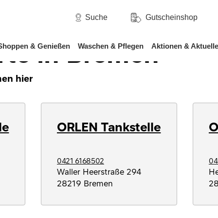
Bremen
Suche
Gutscheinshop
rte in Bremen
Shoppen & Genießen
Waschen & Pflegen
Aktionen & Aktuell
en hier
le
ORLEN Tankstelle
O
0421 6168502
04
Waller Heerstraße 294
He
28219
Bremen
2