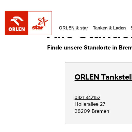
/
/
Alle Standorte in Deutschland
Bremen
Alle Stando
ORLEN & star
Tanken & Laden
Finde unsere Standorte in Brem
ORLEN Tankstel
0421 342152
Hollerallee 27
28209
Bremen