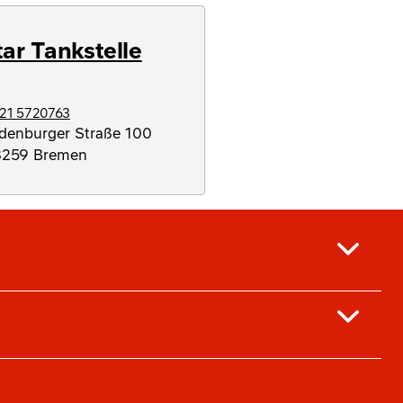
tar Tankstelle
21 5720763
denburger Straße 100
8259
Bremen