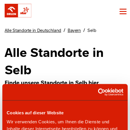
/
/
Alle Standorte in Deutschland
Bayern
Selb
Alle Standorte in
Selb
Finde unsere Standorte in Selb hier
ORLEN express Automatentankstelle
Cookies auf dieser Website
Wir verwenden Cookies, um Ihnen die Dienste und
Inhalte dieser Internetseite bereitstellen zu können und