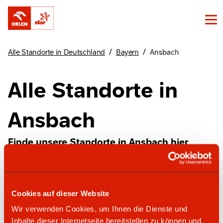
/
/
Alle Standorte in Deutschland
Bayern
Ansbach
Alle Standorte in
Ansbach
Finde unsere Standorte in Ansbach hier
ORLEN express Automatentankstelle
Cookies auf dieser Website
Wir verwenden Cookies, um Ihnen die Dienste und
Inhalte dieser Internetseite bereitstellen zu können und