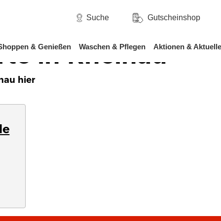
/
rttemberg
Rheinau
Suche
Gutscheinshop
rte in Rheinau
Shoppen & Genießen
Waschen & Pflegen
Aktionen & Aktuell
nau hier
le