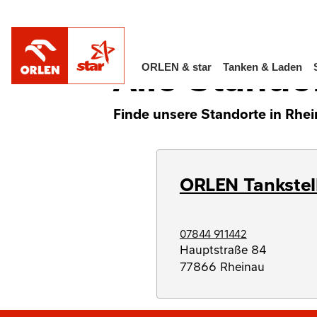
/
Alle Standorte in Deutschland
Baden-Wü
Alle Stando
ORLEN & star
Tanken & Laden
Finde unsere Standorte in Rhei
ORLEN Tankstel
07844 911442
Hauptstraße 84
77866
Rheinau